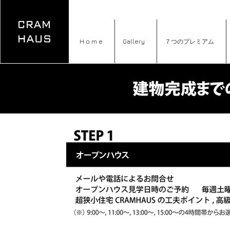
H o m e
Gallery
７つのプレミアム