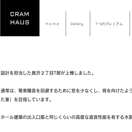
H o m e
Gallery
７つのプレミアム
施工 東京組 , 竣工
設計を担当した奥沢
２
丁目T邸が上棟しました。
通常は、電車騒音を回避するために窓を少なくし、背を向けたよ
た家」を目指しています。
ホール建築の出入口扉と同じくらいの高度な遮音性能を有する木