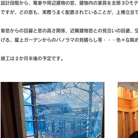
設計段階から、電車や周辺建物の窓、建物内の家具を全部
３
Dモ
ですが、どの窓も、実際うまく配置されていることが、上棟立会
車窓からの目線と窓の高さ関係、近隣建物窓との見合いの回避、
げる、屋上ガーデンからのパノラマの見晴らし等・・・色々な眺
竣工は
２
か月半後の予